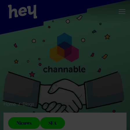
Home
Blogs
Nieuws
SEA