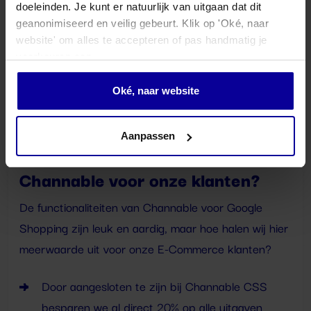
doeleinden. Je kunt er natuurlijk van uitgaan dat dit
geanonimiseerd en veilig gebeurt. Klik op 'Oké, naar
website' om alles te accepteren of pas handmatig je
voorkeuren aan.
Oké, naar website
Aanpassen
Hoe halen we meerwaarde uit
Channable voor onze klanten?
De functionaliteiten van Channable voor Google
Shopping zijn leuk en aardig, maar hoe halen wij hier
meerwaarde uit voor onze E-Commerce klanten?
Door aangesloten te zijn bij Channable CSS
besparen we al direct 20% op alle uitgaven