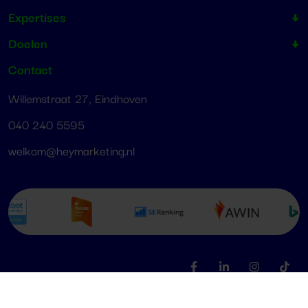
Expertises
Doelen
Contact
Willemstraat 27, Eindhoven
040 240 5595
welkom@heymarketing.nl