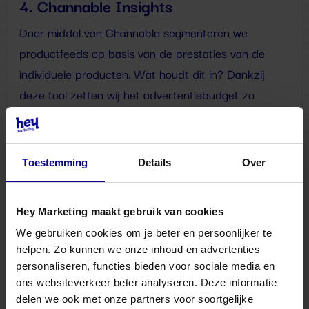
4. Channable Insights
Door middel van Channable segmenteren we
productfeeds op basis van de prestaties van de
individuele producten. Wat houdt dit in? Dankzij
deze tool zetten wij het advertentiebudget zo
efficiënt mogelijk in:
Budget gericht toekennen aan goed
Toestemming
Details
Over
presterende producten
Minder budget besteden aan slecht
Hey Marketing maakt gebruik van cookies
presterende producten
We gebruiken cookies om je beter en persoonlijker te
De kans geven aan producten die nog niet
helpen. Zo kunnen we onze inhoud en advertenties
voldoende aandacht hebben gekregen om
personaliseren, functies bieden voor sociale media en
beoordeeld te worden o.b.v. prestaties
ons websiteverkeer beter analyseren. Deze informatie
delen we ook met onze partners voor soortgelijke