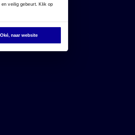
en veilig gebeurt. Klik op
Gratis performance scan
Home
Oké, naar website