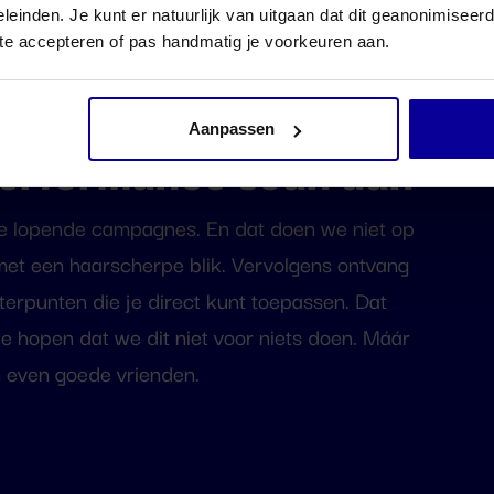
leinden. Je kunt er natuurlijk van uitgaan dat dit geanonimiseerd 
 te accepteren of pas handmatig je voorkeuren aan.
van jouw bedrijf
Aanpassen
performance scan aan
je lopende campagnes. En dat doen we niet op
met een haarscherpe blik. Vervolgens ontvang
terpunten die je direct kunt toepassen. Dat
 hopen dat we dit niet voor niets doen. Máár
n even goede vrienden.