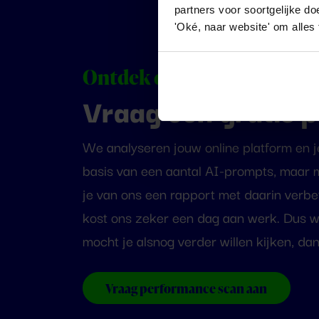
partners voor soortgelijke doe
'Oké, naar website' om alles
Ontdek de online potentie 
Vraag een gratis 
We analyseren jouw online platform en 
basis van een aantal AI-prompts, maar 
je van ons een rapport met daarin verbe
kost ons zeker een dag aan werk. Dus we
mocht je alsnog verder willen kijken, da
Vraag performance scan aan