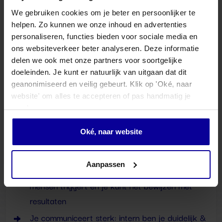
Opleidings- en groeimogelijkheden
We gebruiken cookies om je beter en persoonlijker te
Een mooi kantoor in hartje Eindhoven
helpen. Zo kunnen we onze inhoud en advertenties
Een superleuk team van gedreven specialisten
personaliseren, functies bieden voor sociale media en
die elkaar beter maken
ons websiteverkeer beter analyseren. Deze informatie
delen we ook met onze partners voor soortgelijke
Wat breng jij mee?
doeleinden. Je kunt er natuurlijk van uitgaan dat dit
geanonimiseerd en veilig gebeurt. Klik op 'Oké, naar
Je hebt meerdere jaren ervaring met Social Ads
website' om alles te accepteren of pas handmatig je
en kunt zelfstandig een account (en
voorkeuren aan.
klantverwachting) dragen
Oké, naar website
Je denkt in businessdoelen, niet in
platformfeatures
Aanpassen
Je bent datagedreven én creatief: je snapt wat
mensen triggert en je kunt het bewijzen met
resultaten
Je communiceert sterk: intern ben je duidelijk &