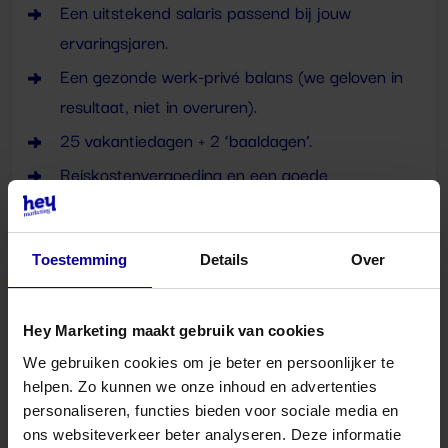
Een uitstekend salaris passend bij jouw
ervaringsjaren.
Een gezonde werk-privé balans (we geloven in
resultaat, niet in overuren).
25 vakantiedagen + 2 ‘baaldagen’.
Reiskostenvergoeding en een goede
pensioenregeling.
Opleidingsbudget voor verdieping in strategie,
Toestemming
Details
Over
data, tooling of leiderschap.
Een kantoor in hartje Eindhoven, midden in de
Brainport-regio.
Hey Marketing maakt gebruik van cookies
We gebruiken cookies om je beter en persoonlijker te
Vrijdagmiddagborrels en ieder kwartaal een
helpen. Zo kunnen we onze inhoud en advertenties
teamuitje (gezellig, maar zeker niet verplicht).
personaliseren, functies bieden voor sociale media en
En natuurlijk: een team van gedreven
ons websiteverkeer beter analyseren. Deze informatie