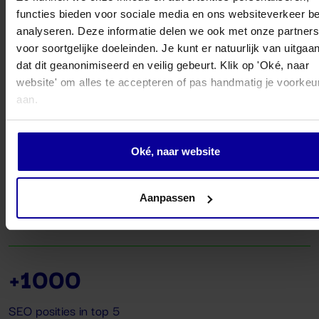
overkappingen en schuifwanden na
functies bieden voor sociale media en ons websiteverkeer be
livegang Magento webshop
analyseren. Deze informatie delen we ook met onze partners
voor soortgelijke doeleinden. Je kunt er natuurlijk van uitgaa
dat dit geanonimiseerd en veilig gebeurt. Klik op 'Oké, naar
1700%
website' om alles te accepteren of pas handmatig je voorkeu
aan.
ROAS uit SEA in 2024
Oké, naar website
+100
Aanpassen
Orders in één maand
+1000
SEO posities in top 5