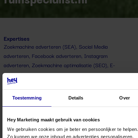
Expertises
Zoekmachine adverteren (SEA)
,
Social Media
adverteren
,
Facebook adverteren
,
Instagram
adverteren
,
Zoekmachine optimalisatie (SEO)
,
E-
mailmarketing
Klant
Tuinspecialist.nl
Toestemming
Details
Over
Sector
E-commerce, Tuinbouw- en hoveniersbranche
Hey Marketing maakt gebruik van cookies
We gebruiken cookies om je beter en persoonlijker te helpen
Tuinspecialist verkoopt +100
Zo kunnen we onze inhoud en advertenties personaliseren,