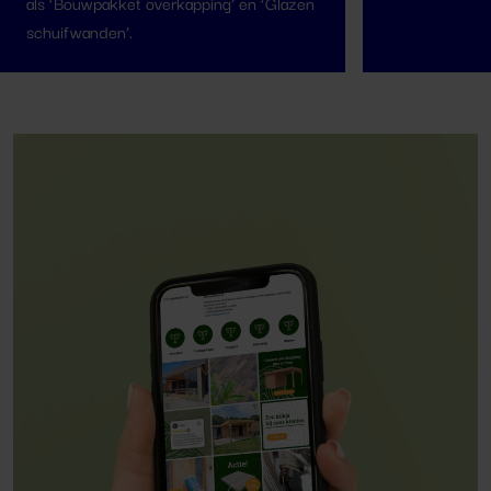
als ‘Bouwpakket overkapping’ en ‘Glazen
schuifwanden’.