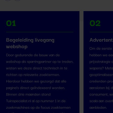
01
02
Begeleiding livegang
Advertent
webshop
Om de eerste 
Door gedurende de bouw van de
hebben we ee
webshop als sparringpartner op te treden,
prijsstrategi
wisten we deze direct technisch in te
wapens? Meta
richten op relevante zoektermen.
geoptimalisee
Hierdoor hebben we gezorgd dat alle
creëerden prod
pagina’s direct geïndexeerd worden.
aansloten bij
Binnen drie maanden stond
consument, w
Tuinspecialist.nl al op nummer 1 in de
scala aan ove
zoekmachines op de focus zoektermen
aanbieden.